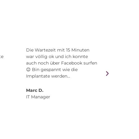
Die Wartezeit mit 15 Minuten
Ich habe m
te
war völlig ok und ich konnte
in einem T
auch noch über Facebook surfen
effektiv me
😉 Bin gespannt wie die
bekommen.
Implantate werden...
von Dentics
Marc D.
Peter L.
IT Manager
Unternehm