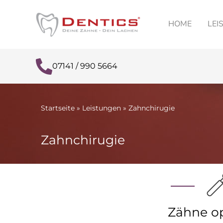
Zum
Inhalt
HOME
LEI
springen
07141 / 990 5664
Startseite
»
Leistungen
»
Zahnchirugie
Zahnchirugie
Zähne o