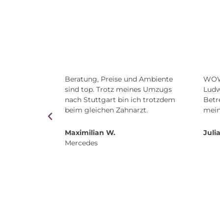
bin kam ein
Beratung, Preise und Ambiente
WOW 
 nicht in
sind top. Trotz meines Umzugs
Ludw
 dass ihr
nach Stuttgart bin ich trotzdem
Betr
mmen habt
beim gleichen Zahnarzt.
mein
Maximilian W.
Julia
Mercedes