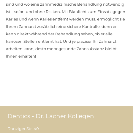
sind und wo eine zahnmedizinische Behandlung notwendig
ist – sofort und ohne Risiken. Mit Blaulicht zum Einsatz gegen
Karies Und wenn Karies entfernt werden muss, ermöglicht sie
Ihrem Zahnarzt zusätzlich eine sichere Kontrolle, denn er
kann direkt während der Behandlung sehen, ob er alle
kariösen Stellen entfernt hat. Und je präziser Ihr Zahnarzt
arbeiten kann, desto mehr gesunde Zahnsubstanz bleibt
Ihnen erhalten!
Selbstverständlich können Sie sich weiterhin jederzeit
telefonisch oder per Email an uns wenden.
Wir versuchen mit dem online Terminsystem Ihnen eine
weitere Möglichkeit zu bieten.
Dentics - Dr. Lacher Kollegen
Danziger Str. 40