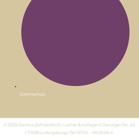
Datenschutz
© 2025 Dentics Zahnärzte Dr. Lacher & Kollegen| Danziger Str. 40
| 71638 Ludwigsburg | Tel: 07141 – 99 05 66 4